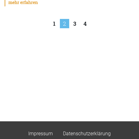
mehr erfahren
Seitennummerierung
1
2
3
4
der
Beiträge
Impressum
Datenschutzerklärung