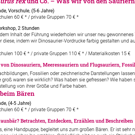
urus rex
und Co. – Was wir von den Saurier
nde, Vorschule
,
(5-6 Jahre)
chulen 60 € * / private Gruppen 70 € *
rkshop, 2 Stunden
dem Inhalt der Führung wiederholen wir unser neu gewonnenes W
r diese, indem wir Dinosaurier-Vordrucke farbig gestalten und a
chulen 100 € * / private Gruppen 110 € * / Materialkosten 15 €
 von Dinosauriern, Meeressauriern und Flugsauriern, Fossil
hbildungen, Fossilien oder zeichnerische Darstellungen lassen u
 groß waren sie wirklich? Was haben sie gefressen? Wie haben si
rstellung von ihrer Größe und Farbe haben.
 beim Bären
de, (4-5 Jahre)
chulen 60 € * / private Gruppen 70 € *
Braunbär? Betrachten, Entdecken, Erzählen und Beschreiben
s, eine Handpuppe, begleitet uns zum großen Bären. Er ist sehr n