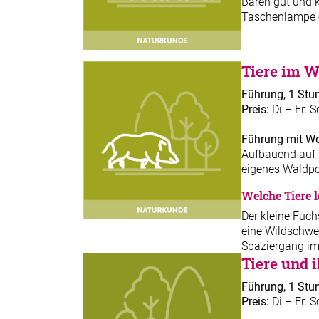
Bären gut und k
Taschenlampe e
Tiere im W
Führung, 1 Stun
Preis:
Di – Fr: S
Führung mit Wo
Aufbauend auf d
eigenes Waldpo
Welche Tiere 
Der kleine Fuch
eine Wildschwe
Spaziergang im
Tiere und 
Führung, 1 Stun
Preis:
Di – Fr: S