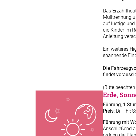
Das Erzähltheat
Mülltrennung u
auf lustige un
die Kinder im R
Anleitung versc
Ein weiteres Hi
spannende Einbl
Die Fahrzeugvo
findet voraussi
(Bitte beachten
Erde, Sonn
Führung, 1 Stu
Preis:
Di – Fr: S
Führung mit Wo
Anschließend a
ordnen die Pla