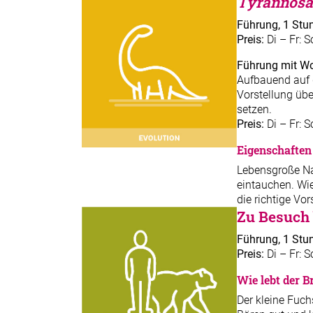
Tyrannosa
Führung, 1 Stu
Preis:
Di – Fr: S
Führung mit Wo
Aufbauend auf 
Vorstellung übe
setzen.
Preis:
Di – Fr: S
Eigenschaften
Lebensgroße Nac
eintauchen. Wie
die richtige Vo
Zu Besuch
Führung, 1 Stun
Preis:
Di – Fr: S
Wie lebt der 
Der kleine Fuch