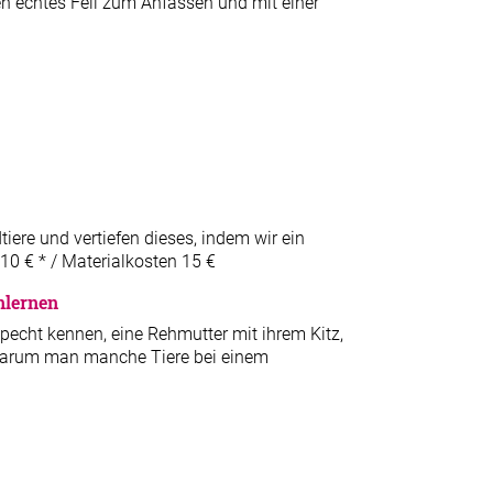
hen echtes Fell zum Anfassen und mit einer
ere und vertiefen dieses, indem wir ein
110 € * / Materialkosten 15 €
nlernen
pecht kennen, eine Rehmutter mit ihrem Kitz,
d warum man manche Tiere bei einem