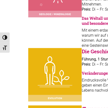
Mitnehmen.
Preis:
Di – Fr: 
Das Weltall u
und besondere
Mit einem erda
warum wir auf 
Umschalten auf hohe Kontraste
können. Auf de
eine Gesteinsw
Schrift vergrößern
Die Geschi
Führung, 1 Stu
Preis:
Di – Fr: S
Veränderungen
Eindrucksvolle
geben einen Ein
Lebens nachvoll