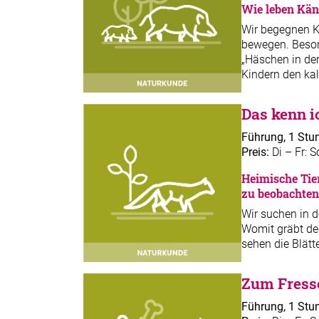
Wie leben Kän
Wir begegnen Kä
bewegen. Besond
„Häschen in der
Kindern den kal
Das kenn i
Führung, 1 Stu
Preis:
Di – Fr: S
Heimische Tie
zu beobachten
Wir suchen in d
Womit gräbt de
sehen die Blätt
Zum Fresse
Führung, 1 Stu