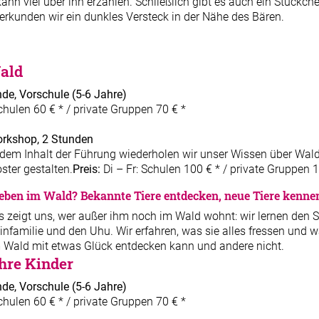
ann viel über ihn erzählen. Schließlich gibt es auch ein Stückc
rkunden wir ein dunkles Versteck in der Nähe des Bären.
ald
de, Vorschule (5-6 Jahre)
chulen 60 € * / private Gruppen 70 € *
rkshop, 2 Stunden
em Inhalt der Führung wiederholen wir unser Wissen über Waldti
ster gestalten.
Preis:
Di – Fr: Schulen 100 € * / private Gruppen 
leben im Wald? Bekannte Tiere entdecken, neue Tiere kenne
s zeigt uns, wer außer ihm noch im Wald wohnt: wir lernen den S
infamilie und den Uhu. Wir erfahren, was sie alles fressen un
 Wald mit etwas Glück entdecken kann und andere nicht.
ihre Kinder
de, Vorschule (5-6 Jahre)
chulen 60 € * / private Gruppen 70 € *