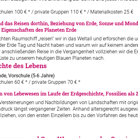
Schulen 100 € * / private Gruppen 110 € * / Materialkosten 25 €
nd das Reisen dorthin, Beziehung von Erde, Sonne und Mond
 Eigenschaften des Planeten Erde
chten Raumschiff „reisen“ wir in das Weltall und erforschen di
der Erde Tag und Nacht haben und warum wir auf keinem ander
r anschließenden Reise in die Vergangenheit vollziehen wir die
üste zu unserem heutigen Blauen Planeten nach.
chte des Lebens
nde, Vorschule
(5-6 Jahre)
chulen 60 € * / private Gruppen 70 € *
 von Lebewesen im Laufe der Erdgeschichte, Fossilien als 
 Versteinerungen und Nachbildungen von Landschaften mit origi
druck längst vergangener Zeiten. Anhand altersgerecht ausgewä
ziehen, von den ersten Einzellern bis zu den Vorfahren des he