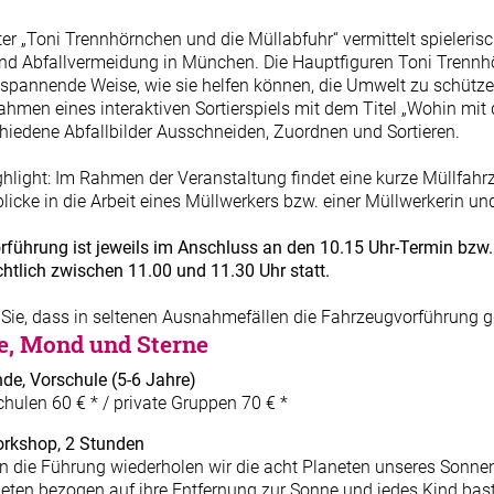
er „Toni Trennhörnchen und die Müllabfuhr“ vermittelt spieleris
nd Abfallvermeidung in München. Die Hauptfiguren Toni Trennh
d spannende Weise, wie sie helfen können, die Umwelt zu schü
ahmen eines interaktiven Sortierspiels mit dem Titel „Wohin mit 
hiedene Abfallbilder Ausschneiden, Zuordnen und Sortieren.
ghlight: Im Rahmen der Veranstaltung findet eine kurze Müllfahr
icke in die Arbeit eines Müllwerkers bzw. einer Müllwerkerin u
rführung ist jeweils im Anschluss an den 10.15 Uhr-Termin bzw.
chtlich zwischen 11.00 und 11.30 Uhr statt.
 Sie, dass in seltenen Ausnahmefällen die Fahrzeugvorführung ggf
e, Mond und Sterne
nde, Vorschule
(5-6 Jahre)
chulen 60 € * / private Gruppen 70 € *
rkshop, 2 Stunden
n die Führung wiederholen wir die acht Planeten unseres Sonne
neten bezogen auf ihre Entfernung zur Sonne und jedes Kind ba