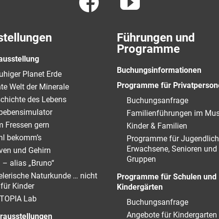
stellungen
Führungen und
Programme
ausstellung
Buchungsinformationen
uhiger Planet Erde
Programme für Privatperson
te Welt der Minerale
chichte des Lebens
Buchungsanfrage
bebensimulator
Familienführungen im M
 Fressen gern
Kinder & Familien
l bekomm’s
Programme für Jugendlich
Erwachsene, Senioren und
ven und Gehirn
Gruppen
 – alias „Bruno“
elerische Naturkunde … nicht
Programme für Schulen und
 für Kinder
Kindergärten
TOPIA Lab
Buchungsanfrage
Angebote für Kindergarten
rausstellungen