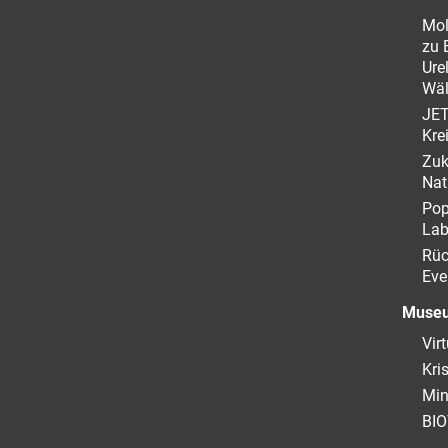
Mol
zu 
Ure
Wäl
JE
Kre
Zuk
Nat
Pop
La
Rüc
Eve
Museu
Vir
Kri
Min
BIO