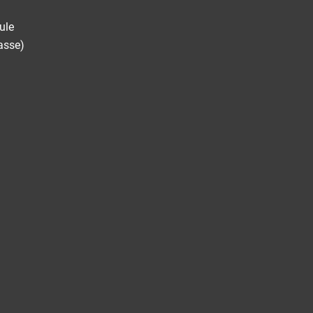
ule
asse)