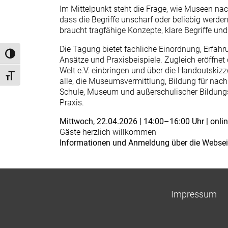
Im Mittelpunkt steht die Frage, wie Museen na
dass die Begriffe unscharf oder beliebig werde
braucht tragfähige Konzepte, klare Begriffe und
Die Tagung bietet fachliche Einordnung, Erfahr
Umschalten auf hohe Kontraste
Ansätze und Praxisbeispiele. Zugleich eröffnet
Welt e.V. einbringen und über die Handoutskiz
Schrift vergrößern
alle, die Museumsvermittlung, Bildung für na
Schule, Museum und außerschulischer Bildungsa
Praxis.
Mittwoch, 22.04.2026 | 14:00–16:00 Uhr | onli
Gäste herzlich willkommen
Informationen und Anmeldung über die Websei
Impressum