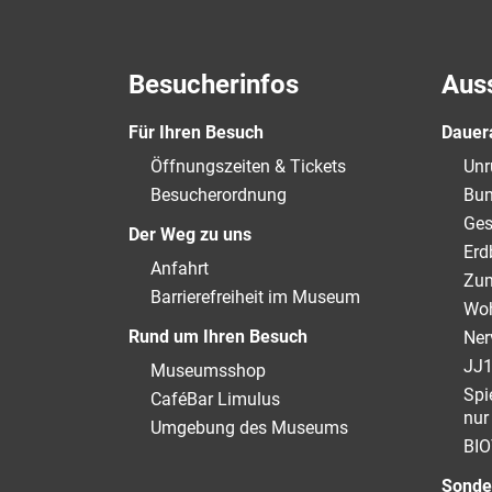
Besucherinfos
Aus
Für Ihren Besuch
Dauer
Öffnungszeiten & Tickets
Unr
Besucherordnung
Bun
Ges
Der Weg zu uns
Erd
Anfahrt
Zum
Barrierefreiheit im Museum
Woh
Rund um Ihren Besuch
Ner
JJ1
Museumsshop
Spi
CaféBar Limulus
nur
Umgebung des Museums
BIO
Sonde