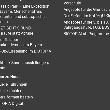
Vorschule
assic Park – Eine Expedition
Angebote für die Grundsch
Bayerns Menschenaffen,
Der Elefant im Koffer (Ü-Kl
lefanten und subtropischen
dern
Angebote für die 5. bis 13.
Jahrgangsstufe, FOS, BOS
TZT GEHT’S RUND –
isläufe statt Abfälle
BIOTOPIALab-Programme
unftslabor
urkundemuseum Bayern
-Up-Ausstellung im BIOTOPIA
b
kblick Sonderausstellungen/
nts
m zu Hause
tuelle Führungen
stalle züchten
eralformen basteln
TOPIA Digital