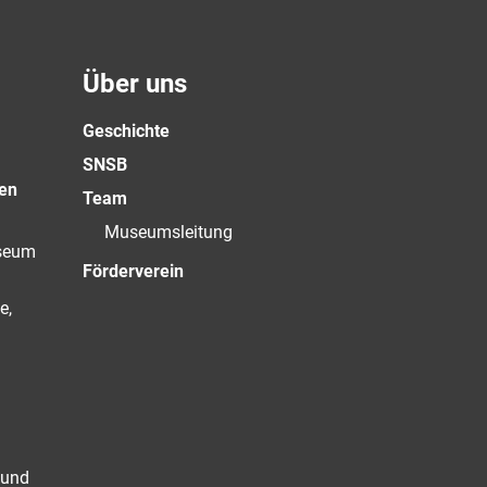
Über uns
Geschichte
SNSB
en
Team
Museumsleitung
useum
Förderverein
e,
 und