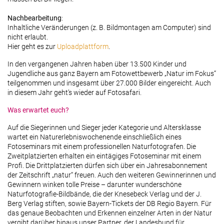
Nachbearbeitung
:
Inhaltliche Veränderungen (z. B. Bildmontagen am Computer) sind
nicht erlaubt.
Hier geht es zur
Uploadplattform
.
In den vergangenen Jahren haben über 13.500 Kinder und
Jugendliche aus ganz Bayern am Fotowettbewerb „Natur im Fokus“
teilgenommen und insgesamt über 27.000 Bilder eingereicht. Auch
in diesem Jahr geht’s wieder auf Fotosafari.
Was erwartet euch?
Auf die Siegerinnen und Sieger jeder Kategorie und Altersklasse
wartet ein Naturerlebniswochenende einschließlich eines
Fotoseminars mit einem professionellen Naturfotografen. Die
Zweitplatzierten erhalten ein eintägiges Fotoseminar mit einem
Profi. Die Drittplatzierten dürfen sich über ein Jahresabonnement
der Zeitschrift „natur“ freuen. Auch den weiteren Gewinnerinnen und
Gewinnern winken tolle Preise – darunter wunderschöne
Naturfotografie-Bildbände, die der Knesebeck Verlag und der J.
Berg Verlag stiften, sowie Bayern-Tickets der DB Regio Bayern. Für
das genaue Beobachten und Erkennen einzelner Arten in der Natur
vergibt darüber hinaus unser Partner, der Landesbund für